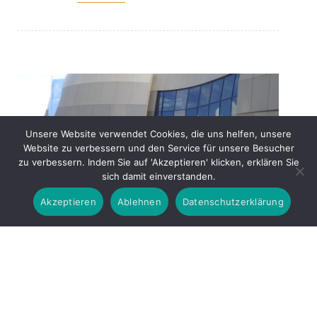
Unsere Website verwendet Cookies, die uns helfen, unsere
Website zu verbessern und den Service für unsere Besucher
zu verbessern. Indem Sie auf 'Akzeptieren' klicken, erklären Sie
sich damit einverstanden.
Akzeptieren
Ablehnen
Datenschutzerklärung
Das ESO Supernova
23
Planetarium und
11, 2023
Besucherzentrum
Michael Sagenhorn
/
November 23, 2023
/
Ausstellungen
,
Tipps
/
0Kommentare
teilen
teilen