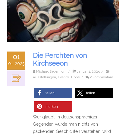
Die Perchten von
01
Kirchseeon
01, 2025
Michael Sagenhorn
/
Januar 1, 2025
/
Ausstellungen
,
Events
,
Tipps
/
0Kommentare
teilen
teilen
merken
Wer glaubt, in deutschsprachigen
Gegenden würde man nichts von
packenden Geschichten verstehen, wird